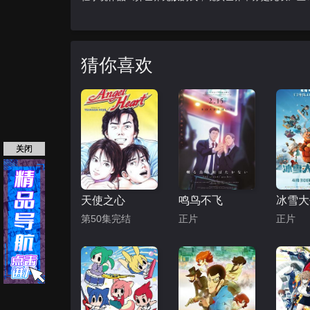
猜你喜欢
关闭
天使之心
鸣鸟不飞
第50集完结
正片
正片