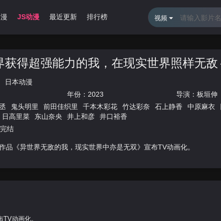
动漫
JS动漫
最近更新
排行榜
视频
界获得超强能力的我，在现实世界照样无敌
日本动漫
年份：
2023
导演：
板垣伸
丞
鬼头明里
前田佳织里
千本木彩花
竹达彩奈
石上静香
中原麻衣
日高里菜
东山奈央
井上和彦
井口裕香
集完结
作品《异世界无敌的我，现实世界中亦是无双》宣布TV动画化。
TV动画化。