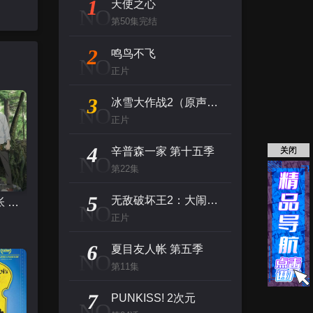
1
天使之心
NO
第50集完结
2
鸣鸟不飞
NO
正片
3
冰雪大作战2（原声版）
NO
正片
4
辛普森一家 第十五季
关闭
NO
第22集
5
无敌破坏王2：大闹互联网
夏目友人帐 第五季
NO
正片
6
夏目友人帐 第五季
NO
第11集
7
PUNKISS! 2次元
NO