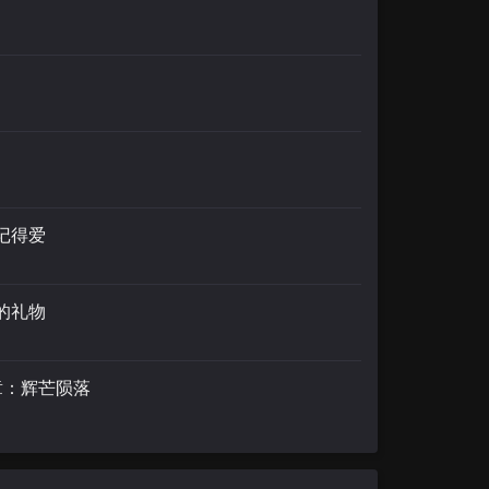
记得爱
的礼物
章：辉芒陨落