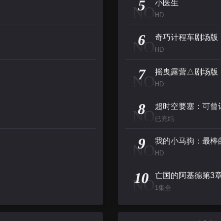
5
小医生
NO
HD
6
奇巧计程车剧场版
NO
HD
7
摇曳露营△剧场版
NO
HD
8
超时空要塞：可曾
NO
已完结
9
我的小马驹：最棒
NO
HD
10
亡国的阿基德第3
NO
1集全