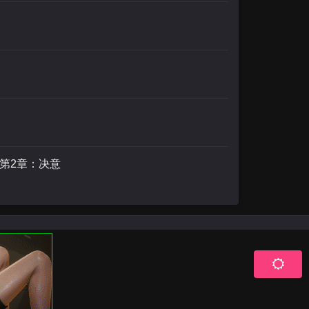
. 第2章：决意