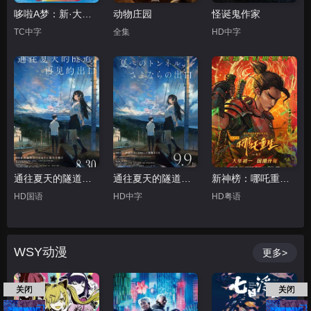
哆啦A梦：新·大雄的海底鬼岩城
动物庄园
怪诞鬼作家
TC中字
全集
HD中字
通往夏天的隧道，再见的出口国语
通往夏天的隧道，再见的出口日语
新神榜：哪吒重生粤语
HD国语
HD中字
HD粤语
WSY动漫
更多>
关闭
关闭