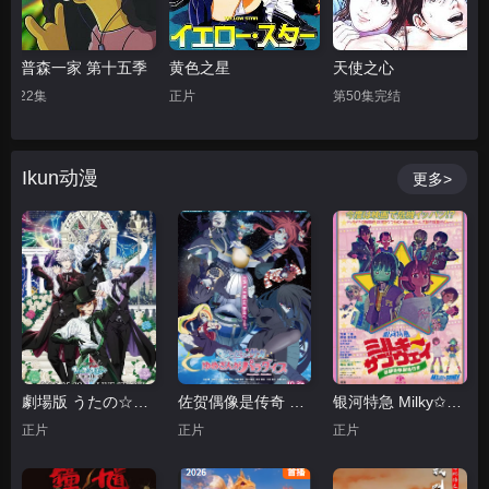
黄色之星
天使之心
鸣鸟不飞
正片
第50集完结
正片
Ikun动漫
更多>
劇場版 うたの☆プリンスさまっ♪ TABOO NIGHT XXXX
佐贺偶像是传奇 梦想银河乐园
银河特急 Milky✩Subway 各站停车前往剧场
正片
正片
正片