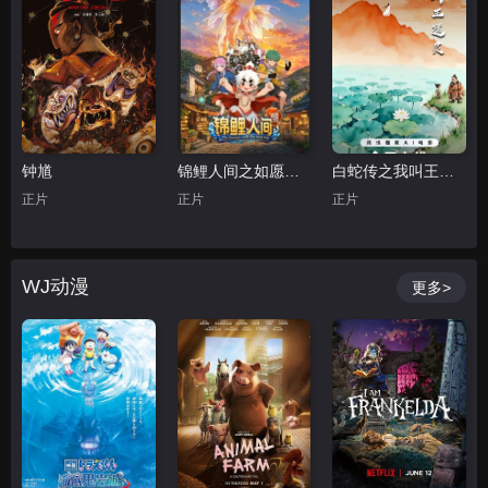
钟馗
锦鲤人间之如愿以偿
白蛇传之我叫王道灵
正片
正片
正片
WJ动漫
更多>