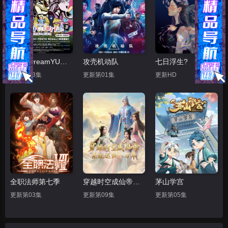
BanGDreamYUME∞MITA
攻壳机动队
七日浮生?
更新第03集
更新第01集
更新HD
全职法师第七季
穿越时空成仙帝，系统迟到八万年
茅山学宫
更新第03集
更新第09集
更新第05集