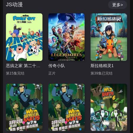
JS动漫
更多>
恶搞之家 第二十四季
传奇小队
斯拉格精灵1
第15集完结
正片
第39集已完结