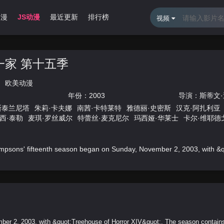
动漫
JS动漫
最近更新
排行榜
视频
一家 第十五季
欧美动漫
年份：
2003
导演：
斯蒂文·
斯泰兰尼塔
朱莉·卡夫娜
南茜·卡特莱特
雅德丽·史密斯
汉克·阿扎利亚
西·泰勒
麦琪·罗丝威尔
特蕾丝·麦克尼尔
玛西娅·华莱士
卡尔·维耶德
弗·加纳
杰瑞·刘易斯
格伦·克洛斯
迈克尔·摩尔
托尼·布莱尔
简·丽芙
查尔斯·纳佩尔
杰基·梅森
劳伦斯·特劳德
汤姆·克兰西
艾什丽·奥尔森
品钦
尼克·伯凯
威廉·丹尼尔斯
伊莎贝尔·夏弗德
迪克·特菲尔德
西蒙·
ons' fifteenth season began on Sunday, November 2, 2003, with &q
er 2, 2003, with &quot;Treehouse of Horror XIV&quot;. The season contains