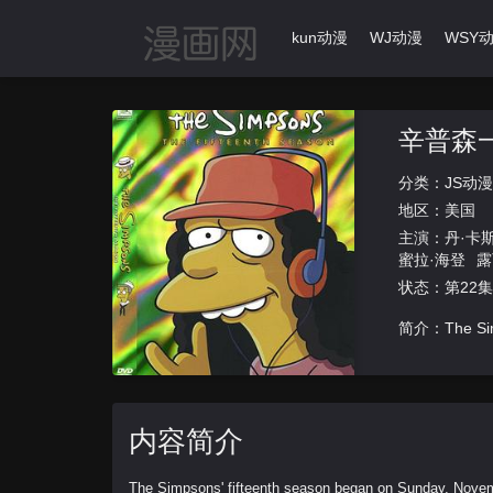
首页
动漫导航
Ikun动漫
WJ动漫
WSY
辛普森
分类：
JS动漫
地区：
美国
主演：
丹·卡
蜜拉·海登
露
拉伦塔
詹妮
状态：第22集
恩
J.K.罗琳
森
托马斯·
简介：The Simps
内容简介
The Simpsons' fifteenth season began on Sunday, Novemb