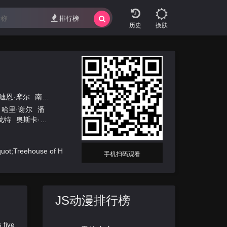
排行榜
换肤
迪恩·摩尔
南茜·克鲁斯
迈克·B·安德森
马克·柯克兰
马修·纳斯奇克
哈里·谢尔
潘
戈特
奥斯卡·德
丝
伊恩·麦克莱
玛丽-凯特·奥尔
考威尔
乔恩·
uot;Treehouse of H
手机扫码观看
JS动漫排行榜
 five