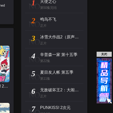
1
天使之心
NO
ched
第50集完结
2
鸣鸟不飞
NO
正片
3
冰雪大作战2（原声版）
NO
正片
4
辛普森一家 第十五季
关闭
NO
第22集
5
夏目友人帐 第五季
NO
第11集
PUNKISS! 2次元
6
无敌破坏王2：大闹互联网
NO
正片
7
PUNKISS! 2次元
NO