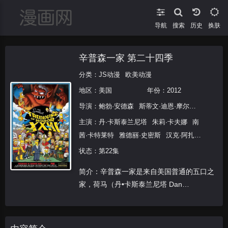
导航
搜索
换肤
辛普森一家 第二十四季
分类：
JS动漫
欧美动漫
地区：
美国
年份：
2012
导演：
鲍勃·安德森
斯蒂文·迪恩·摩尔
罗伯·奥利
主演：
丹·卡斯泰兰尼塔
朱莉·卡夫娜
南
茜·卡特莱特
雅德丽·史密斯
汉克·阿扎利
亚
哈里·谢尔
潘蜜拉·海登
露西·泰勒
麦
状态：第22集
琪·罗丝威尔
特蕾丝·麦克尼尔
玛西娅·华
简介：辛普森一家是来自美国普通的五口之
莱士
克里斯·埃杰利
佐伊·丹斯切尔
安妮
家，荷马（丹•卡斯泰兰尼塔 Dan
·海瑟薇
娜塔莉·波特曼
萨拉·西尔弗曼
Castellaneta 配音）是春田镇核能工厂的安
莎拉·米歇尔·盖拉
乔恩·拉威茨
史蒂夫·
全检查员，母亲马芝（朱莉•卡夫娜 Julie
卡瑞尔
乔·曼特纳
凯尔希·格兰莫
汤姆·
Kavner 配音）曾经是一个很有
威兹
丹尼·德维托
本尼迪克特·康伯巴奇