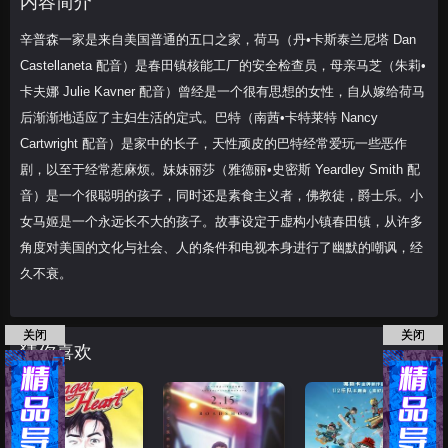
内容简介
蒂娜·菲
旺达·塞克丝
布莱恩·科兰斯顿
辛普森一家是来自美国普通的五口之家，荷马（丹•卡斯泰兰尼塔 Dan
武井乔治
亚伦·保尔
爱德华·诺顿
托尼·
Castellaneta 配音）是春田镇核能工厂的安全检查员，母亲马芝（朱莉•
本内特
比尔·哈德尔
简·科拉克斯基
帕特
卡夫娜 Julie Kavner 配音）曾经是一个很有思想的女性，自从嫁给荷马
里克·斯图尔
后渐渐地适应了主妇生活的定式。巴特（南茜•卡特莱特 Nancy
Cartwright 配音）是家中的长子，天性顽皮的巴特经常爱玩一些恶作
剧，以至于经常惹麻烦。妹妹丽莎（雅德丽•史密斯 Yeardley Smith 配
音）是一个很聪明的孩子，同时还是素食主义者，佛教徒，爵士乐。小
女马姬是一个永远长不大的孩子。故事设定于虚构小镇春田镇，从许多
角度对美国的文化与社会、人的条件和电视本身进行了幽默的嘲讽，经
久不衰。
关闭
关闭
猜你喜欢