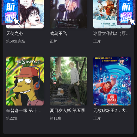
天使之心
鸣鸟不飞
冰雪大作战2（原声版）
第50集完结
正片
正片
辛普森一家 第十五季
夏目友人帐 第五季
无敌破坏王2：大闹互联网
第22集
第11集
正片