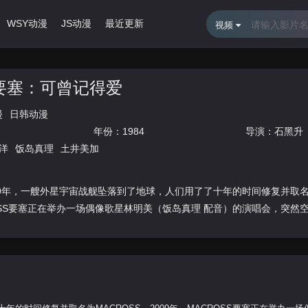
WSY动漫
JS动漫
最近更新
排行榜
视频
要塞：可曾记得爱
漫
日韩动漫
年份：
1984
导演：
石黑升
洋
饭岛真理
土井美加
99年，一艘外星宇宙战舰坠落到了地球，人们用了了十年的时间修复并取名为M
OSS要塞正在举办一场偶像歌星林明美（饭岛真理 配音）的演唱会，突然