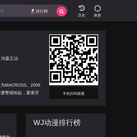
排行榜
换肤
河森正治
ACROSS。2009
空袭警报响起，要塞开
手机扫码观看
WJ动漫排行榜