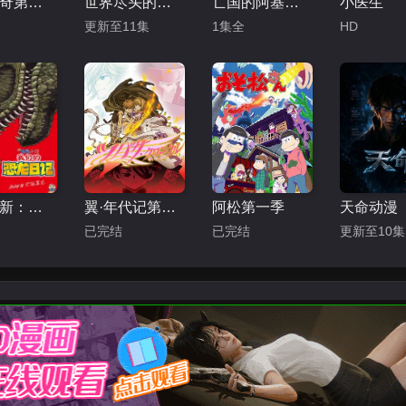
小猪佩奇第九季
世界尽头的圣骑士
亡国的阿基德第3章：辉芒陨落
小医生
更新至11集
1集全
HD
蜡笔小新：我们的恐龙日记
翼·年代记第二季
阿松第一季
天命动漫
已完结
已完结
更新至10集