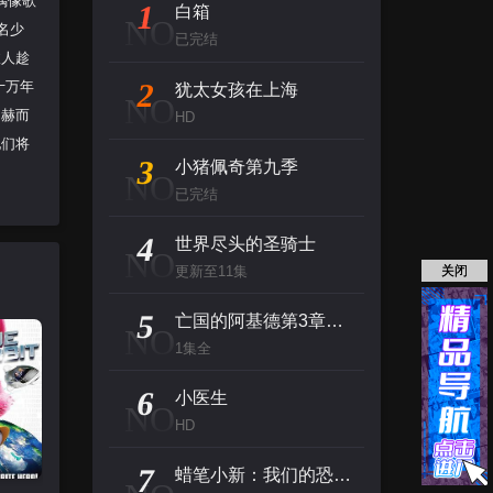
偶像歌
1
白箱
NO
名少
已完结
敌人趁
2
十万年
犹太女孩在上海
NO
的赫而
HD
他们将
3
小猪佩奇第九季
NO
已完结
4
世界尽头的圣骑士
NO
关闭
更新至11集
5
亡国的阿基德第3章：辉芒陨落
NO
1集全
6
小医生
NO
HD
7
蜡笔小新：我们的恐龙日记