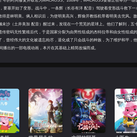
年的时间修复并取名为MACROSS。2009年，MACROSS要塞正在举办一场
，要塞开始了变形。战斗中，一条辉（长谷有洋 配音）驾驶着变形战斗救下一
救得是林明美。俩人相识后，为使明美高兴，辉偷开教练机带着明美去兜风。
濑未沙（土井美加 配音）醒过来，发现在一个荒芜的星球上。他们了解到，五
遗传密码无性繁殖后代，于是国家分裂为由男性组成的杰特拉帝和由女性组成
了，曾经伟大的文化被遗忘殆尽，退化成了只会战斗的种族，为了维护和平，
年间播出的一部电视动画，本片在其基础上精简改编而成。