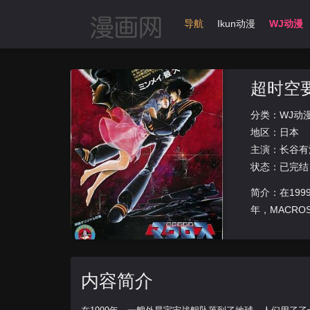
首页
动漫导航
Ikun动漫
WJ动漫
超时空
分类：
WJ动
地区：
日本
主演：
长谷有
状态：已完结
简介：在19
年，MACR
内容简介