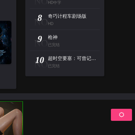
NO
HD中字
8
奇巧计程车剧场版
NO
HD
9
枪神
NO
已完结
10
超时空要塞：可曾记得爱
NO
已完结