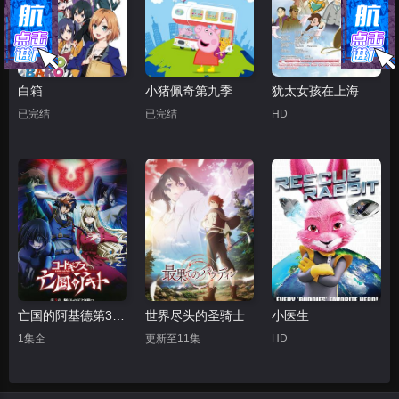
白箱
小猪佩奇第九季
犹太女孩在上海
已完结
已完结
HD
亡国的阿基德第3章：辉芒陨落
世界尽头的圣骑士
小医生
1集全
更新至11集
HD