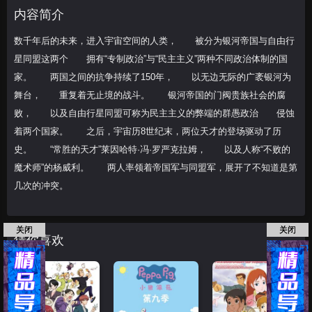
持续了150年， 以无边无际的广袤银河
内容简介
为舞台，
数千年后的未来，进入宇宙空间的人类， 被分为银河帝国与自由行
星同盟这两个 拥有“专制政治”与“民主主义”两种不同政治体制的国
家。 两国之间的抗争持续了150年， 以无边无际的广袤银河为
舞台， 重复着无止境的战斗。 银河帝国的门阀贵族社会的腐
败， 以及自由行星同盟可称为民主主义的弊端的群愚政治 侵蚀
着两个国家。 之后，宇宙历8世纪末，两位天才的登场驱动了历
史。 “常胜的天才”莱因哈特·冯·罗严克拉姆， 以及人称“不败的
魔术师”的杨威利。 两人率领着帝国军与同盟军，展开了不知道是第
几次的冲突。
关闭
关闭
猜你喜欢