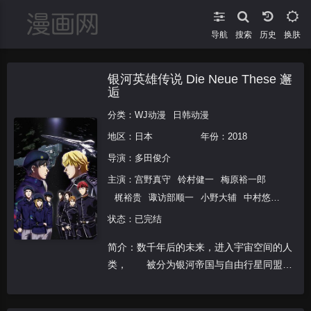
导航
搜索
换肤
银河英雄传说 Die Neue These 邂
逅
分类：
WJ动漫
日韩动漫
地区：
日本
年份：
2018
导演：
多田俊介
主演：
宫野真守
铃村健一
梅原裕一郎
梶裕贵
诹访部顺一
小野大辅
中村悠
一
川岛得爱
远藤绫
三木真一郎
石冢运
状态：已完结
升
水内清光
藤原贵弘
楠见尚己
竹内良
简介：数千年后的未来，进入宇宙空间的人
太
福松进纱
目黑光祐
樱井透
畠中祐
类， 被分为银河帝国与自由行星同盟这
小野友树
下山吉光
两个 拥有“专制政治”与“民主主义”两种
不同政治体制的国家。 两国之间的抗争