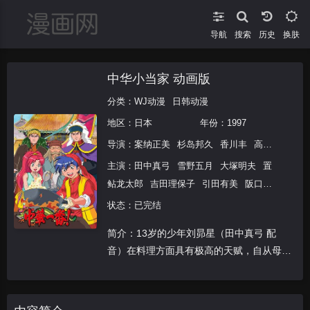
导航
搜索
换肤
中华小当家 动画版
分类：
WJ动漫
日韩动漫
地区：
日本
年份：
1997
导演：
案纳正美
杉岛邦久
香川丰
高木淳
高村
主演：
田中真弓
雪野五月
大塚明夫
置
鲇龙太郎
吉田理保子
引田有美
阪口大
助
神奈延年
岩永哲哉
野田顺子
坂本千
状态：已完结
夏
小杉十郎太
石森达幸
盐屋翼
家中宏
简介：13岁的少年刘昴星（田中真弓 配
音）在料理方面具有极高的天赋，自从母亲
去世后，他和姐姐合力经营菊下楼，过着平
静自在的生活。然而一个不速之客打破了这
一切，母亲的徒弟绍安意图霸占酒楼，经过