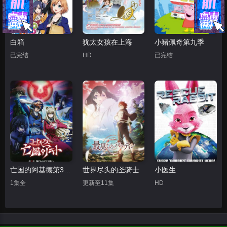
白箱
犹太女孩在上海
小猪佩奇第九季
已完结
HD
已完结
亡国的阿基德第3章：辉芒陨落
世界尽头的圣骑士
小医生
1集全
更新至11集
HD