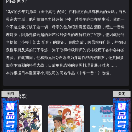
内容简介
一番料理对决，阿
13岁的少年刘昴星（田中真弓 配音）在料理方面具有极高的天赋，自从
母亲去世后，他和姐姐合力经营菊下楼，过着平静自在的生活。然而一
个不速之客打破了这一切，母亲的徒弟绍安意图霸占酒楼，经过一番料
理对决，阿昴凭借高超的厨艺和对饮食的理解打败了绍安，也因此得到
李提督（小杉十郎太 配音）的赏识。在此之后，阿昴前往广州，拜在阳
泉楼掌厨及第的门下修炼，为了取得特级厨师的资格经历了各种各样的
考验。在此期间，他和师兄阿Q逐渐成为并肩作战的好朋友，还共同参
加竞争激烈的料理大战，日后更和恐怖的暗黑料理界展开对决……
本片根据日本漫画家小川悦司的同名作品《中华一番！》改编。
关闭
关闭
猜你喜欢