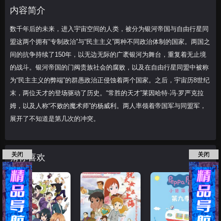
年，以无边无际的广袤银河为舞台，重复着
内容简介
成
菊池正美
下山吉光
无止境的战斗
数千年后的未来，进入宇宙空间的人类，被分为银河帝国与自由行星同
盟这两个拥有“专制政治”与“民主主义”两种不同政治体制的国家。两国之
间的抗争持续了150年，以无边无际的广袤银河为舞台，重复着无止境
的战斗。银河帝国的门阀贵族社会的腐败，以及在自由行星同盟中被称
为“民主主义的弊端”的群愚政治正侵蚀着两个国家。之后，宇宙历8世纪
末，两位天才的登场驱动了历史。“常胜的天才”莱因哈特·冯·罗严克拉
姆，以及人称“不败的魔术师”的杨威利。两人率领着帝国军与同盟军，
展开了不知道是第几次的冲突。
关闭
关闭
猜你喜欢