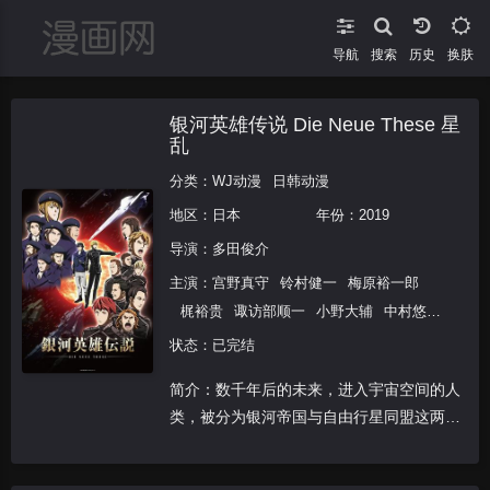
导航
搜索
换肤
银河英雄传说 Die Neue These 星
乱
分类：
WJ动漫
日韩动漫
地区：
日本
年份：
2019
导演：
多田俊介
主演：
宫野真守
铃村健一
梅原裕一郎
梶裕贵
诹访部顺一
小野大辅
中村悠
一
远藤绫
花泽香菜
山路和弘
平川大
状态：已完结
辅
三木真一郎
川岛得爱
坂本真绫
石原
简介：数千年后的未来，进入宇宙空间的人
凡
星野充昭
大塚芳忠
安齐一博
木下纱
类，被分为银河帝国与自由行星同盟这两个
华
石川界人
铃木达央
鸟海浩辅
手冢秀
拥有“专制政治”与“民主主义”两种不同政治
彰
东地宏树
小山刚志
野岛裕史
稻田
体制的国家。两国之间的抗争持续了150
彻
古谷彻
齐藤次郎
花轮英司
二又一