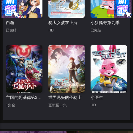
白箱
犹太女孩在上海
小猪佩奇第九季
已完结
HD
已完结
亡国的阿基德第3章：辉芒陨落
世界尽头的圣骑士
小医生
1集全
更新至11集
HD