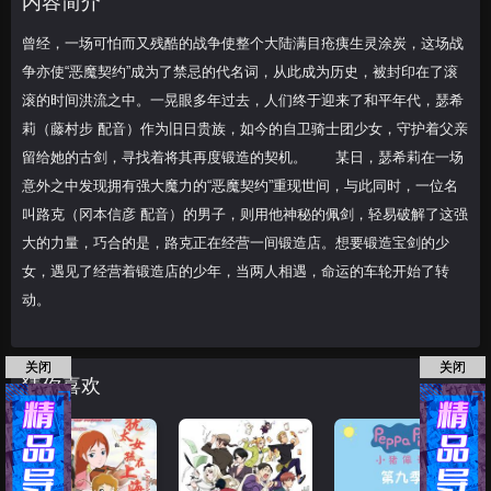
内容简介
代，瑟希莉（藤村步
曾经，一场可怕而又残酷的战争使整个大陆满目疮痍生灵涂炭，这场战
争亦使“恶魔契约”成为了禁忌的代名词，从此成为历史，被封印在了滚
滚的时间洪流之中。一晃眼多年过去，人们终于迎来了和平年代，瑟希
莉（藤村步 配音）作为旧日贵族，如今的自卫骑士团少女，守护着父亲
留给她的古剑，寻找着将其再度锻造的契机。 某日，瑟希莉在一场
意外之中发现拥有强大魔力的“恶魔契约”重现世间，与此同时，一位名
叫路克（冈本信彦 配音）的男子，则用他神秘的佩剑，轻易破解了这强
大的力量，巧合的是，路克正在经营一间锻造店。想要锻造宝剑的少
女，遇见了经营着锻造店的少年，当两人相遇，命运的车轮开始了转
动。
关闭
关闭
猜你喜欢