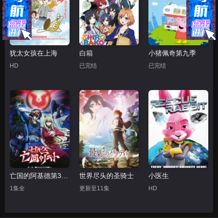
犹太女孩在上海
白箱
小猪佩奇第九季
HD
已完结
已完结
亡国的阿基德第3章：辉芒陨落
世界尽头的圣骑士
小医生
1集全
更新至11集
HD