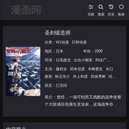
导航
搜索
换肤
圣剑锻造师
分类：
WJ动漫
日韩动漫
地区：
日本
年份：
2009
导演：
日高政光
出合小都美
冈佳广
恒松圭
佐
主演：
藤村步
冈本信彦
丰崎爱生
丰口
惠美
秋元羊介
井上和彦
田坂秀树
结本
满
福原香织
泽城美雪
茅原实里
高桥美
状态：已完结
佳子
梅津秀行
置鲇龙太郎
雪野五月
浅
简介：曾经，一场可怕而又残酷的战争使整
野真澄
大塚芳忠
个大陆满目疮痍生灵涂炭，这场战争亦
使“恶魔契约”成为了禁忌的代名词，从此成
为历史，被封印在了滚滚的时间洪流之中。
一晃眼多年过去，人们终于迎来了和平年