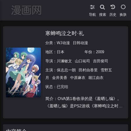
导航
搜索
换肤
寒蝉鸣泣之时·礼
分类：
WJ动漫
日韩动漫
地区：
日本
年份：
2009
导演：
川濑敏文
山口祐司
吉田俊司
主演：
保志总一朗
田村由香里
雪野五
月
金井美香
中原麻衣
堀江由衣
状态：已完结
简介：OVA第1卷收录的是《羞晒し编》。
《羞晒し编》是PS2游戏《寒蝉鸣泣之时
祭》初回限定版附赠的小说，同样由龙骑士
07执笔，曾改编成Drama CD，这是该小说
第一次动画化。该篇以市民游泳池为舞台，