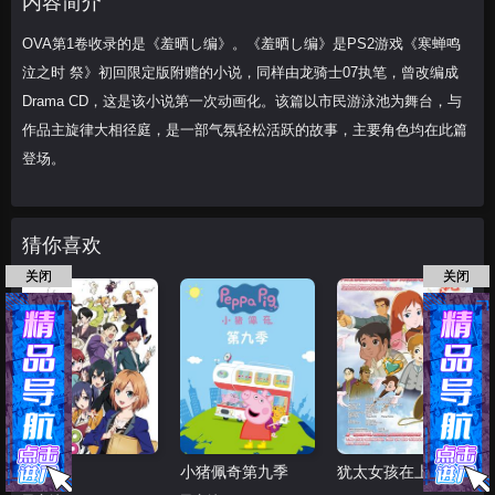
内容简介
与作
OVA第1卷收录的是《羞晒し编》。《羞晒し编》是PS2游戏《寒蝉鸣
泣之时 祭》初回限定版附赠的小说，同样由龙骑士07执笔，曾改编成
Drama CD，这是该小说第一次动画化。该篇以市民游泳池为舞台，与
作品主旋律大相径庭，是一部气氛轻松活跃的故事，主要角色均在此篇
登场。
猜你喜欢
关闭
关闭
白箱
小猪佩奇第九季
犹太女孩在上海