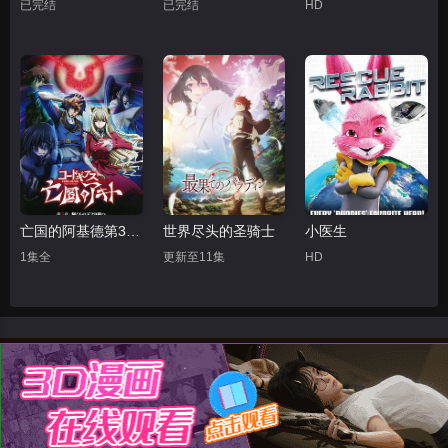
已完结
已完结
HD
亡国的阿基德第3章：辉芒陨落
世界尽头的圣骑士
小医生
1集全
更新至11集
HD