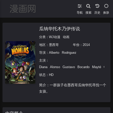
导航
搜索
换肤
瓜纳华托木乃伊传说
分类：
WJ动漫
动画
地区：
墨西哥
年份：
2014
导演：
Alberto
Rodriguez
主演：
Diana
Alonso
Gustavo
Bocardo
Mayté
Cordei
状态：HD
简介：一群孩子在墨西哥瓜纳华托寻找一个
女孩。