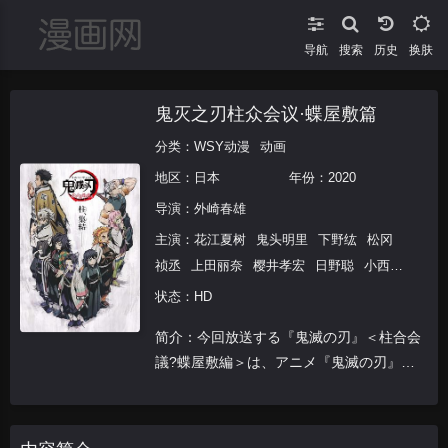
导航
搜索
换肤
鬼灭之刃柱众会议·蝶屋敷篇
分类：
WSY动漫
动画
地区：
日本
年份：
2020
导演：
外崎春雄
主演：
花江夏树
鬼头明里
下野纮
松冈
祯丞
上田丽奈
樱井孝宏
日野聪
小西克
幸
河西健吾
早见沙织
花泽香菜
铃村健
状态：HD
一
关智一
简介：今回放送する『鬼滅の刃』＜柱合会
議?蝶屋敷編＞は、アニメ『鬼滅の刃』の
第22話～第26話で構成された『竃門炭治
郎 立志編』の完結編であり、『劇場版
「鬼滅の刃」無限列車編』へと続くストー