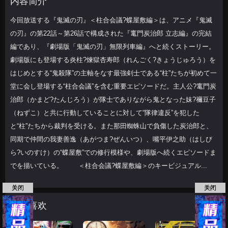
内容简介
リー。劇場版にも
今回放送する『鬼滅の刃』＜柱合会議?蝶屋敷編＞は、アニメ『鬼滅
の刃』の第22話～第26話で構成された『竃門炭治郎 立志編』の完結
編であり、『劇場版「鬼滅の刃」無限列車編』へと続くストーリー。
劇場版にも登場する炎柱?煉獄杏寿郎（れんごく?きょうじゅろう）を
はじめとする“鬼殺隊”の主軸をなす最強剣士である“柱”たちが初めて一
堂に会し登場する“柱合会議”を含む重要エピソードだ。主人公?竃門炭
治郎（かまど?たんじろう）が隊士でありながら鬼となった妹?禰豆子
（ねずこ）と共に行動していることに対して“隊律違反”を犯した
と“柱”たちから裁判を受ける。また那田蜘蛛山で負傷した炭治郎と、
同期で仲間の我妻善逸（あがつま?ぜんいつ）、嘴平伊之助（はしび
ら?いのすけ）の“蝶屋敷”での修行模様や、劇場版へ続くエピソードま
でを描いている。 ＜柱合会議?蝶屋敷編＞のキービジュアル...
关闭
关闭
猜你喜欢