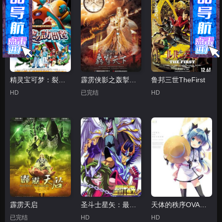
精灵宝可梦：裂空的访问者代欧奇希斯国语
霹雳侠影之轰掣天下
鲁邦三世TheFirst
HD
已完结
HD
霹雳天启
圣斗士星矢：最终圣战的战士们
天体的秩序OVA某位少女的假日
已完结
HD
HD