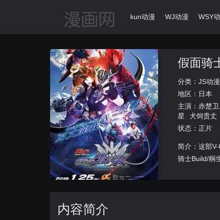
首页
动漫导航
Ikun动漫
WJ动漫
WSY
假面骑
分类：
JS动漫
地区：
日本
主演：
赤楚卫
星
犬饲贵丈
状态：正片
简介：这部V-
骑士Build
内容简介