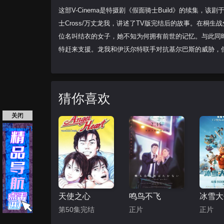
这部V-Cinema是特摄剧《假面骑士Build》的续集，该
士Cross/万丈龙我，讲述了TV版完结后的故事。在桐
位名叫结衣的女子，她不知为何拥有前世的记忆。与此同
特赶来支援。龙我和伊沃尔特联手对抗基尔巴斯的威胁，
猜你喜欢
关闭
天使之心
鸣鸟不飞
第50集完结
正片
正片