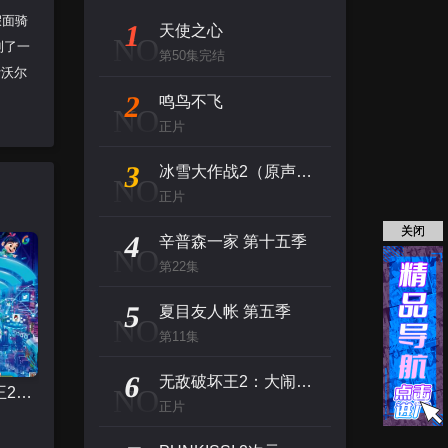
假面骑
1
天使之心
NO
到了一
第50集完结
伊沃尔
2
鸣鸟不飞
NO
正片
3
冰雪大作战2（原声版）
NO
正片
关闭
4
辛普森一家 第十五季
NO
第22集
5
夏目友人帐 第五季
NO
第11集
6
无敌破坏王2：大闹互联网
NO
无敌破坏王2：大闹互联网
正片