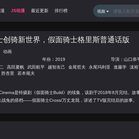
动漫
JS动漫
最近更新
排行榜
视频
士创骑新世界，假面骑士格里斯普通话版
动画
年份：
2019
导演：
山口恭
二
高田夏帆
武田航平
越智友己
金尾哲夫
永尾玛利亚
進藤学
泷裕
胜杏里
若本规夫
Cinema是特摄剧《假面骑士Build》的续集，该剧于2018年8月完结。
/桐生战兔的搭档——假面骑士Cross/万丈龙我，讲述了TV版完结后的故事。