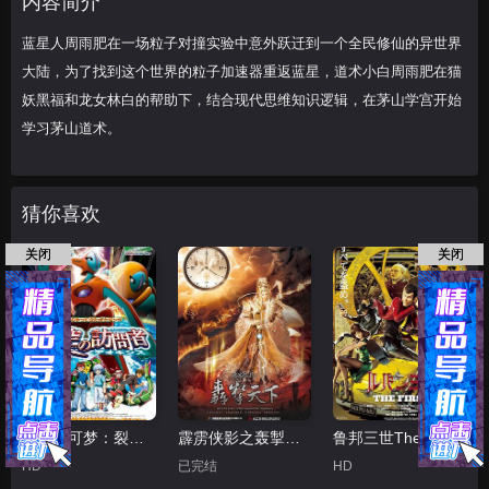
内容简介
始学习茅山道术。
蓝星人周雨肥在一场粒子对撞实验中意外跃迁到一个全民修仙的异世界
大陆，为了找到这个世界的粒子加速器重返蓝星，道术小白周雨肥在猫
妖黑福和龙女林白的帮助下，结合现代思维知识逻辑，在茅山学宫开始
学习茅山道术。
猜你喜欢
关闭
关闭
精灵宝可梦：裂空的访问者代欧奇希斯国语
霹雳侠影之轰掣天下
鲁邦三世TheFirst
HD
已完结
HD