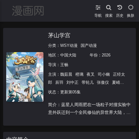
导航
搜索
换肤
茅山学宫
分类：
WSY动漫
国产动漫
地区：
中国大陆
年份：
2026
导演：
王畅
主演：
魏茹晨
橙璃
夜叉
司小幽
正经太
郎
辰羽
刘中正
带轮儿
张傲仪
夏崝
冒冒
酥小盼
状态：更新第05集
简介：蓝星人周雨肥在一场粒子对撞实验中
意外跃迁到一个全民修仙的异世界大陆，为
了找到这个世界的粒子加速器重返蓝星，道
术小白周雨肥在猫妖黑福和龙女林白的帮助
下，结合现代思维知识逻辑，在茅山学宫开