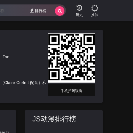
排行榜
换肤
Tan
aire Corlett 配音）和
手机扫码观看
JS动漫排行榜