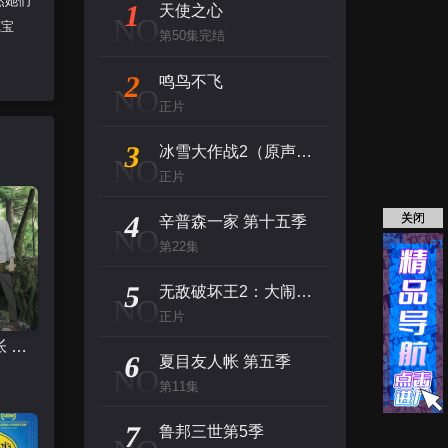
虽然她们
1
天使之心
NO
藏宝
第50集完结
2
鸣鸟不飞
NO
正片
3
冰雪大作战2（原声版）
NO
正片
4
关闭
辛普森一家 第十五季
NO
第22集
5
无敌破坏王2：大闹互联网
NO
正片
夏目友人帐 第五季
6
夏目友人帐 第五季
NO
第11集
7
鲁邦三世第5季