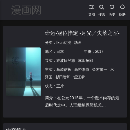
导航
搜索
换肤
命运-冠位指定 -月光／失落之室-
分类：
Ikun动漫
动画
地区：
日本
年份：
2017
导演：
难波日登志
塚田拓郎
主演：
岛崎信长
高桥李依
铃村健一
米
泽圆
杉田智和
堀江瞬
状态：正片
简介：在公元2015年，一个魔术尚存的最
后时代之中。人理继续保障机关
「Chaldea」，透过近未来观测镜
「Sheba」突然发现人类即将在接下来的
2016年中毁灭。为了针对异象及时空特异