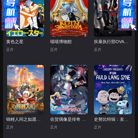
黄色之星
喵喵博物館
疾暴执行部OVA：禅
正片
正片
正片
锦鲤人间之如愿以偿
佐贺偶像是传奇 梦想银河乐园
史努比特辑：友谊地久天长
正片
正片
正片