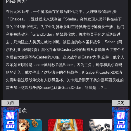
内容简介
典进行解析及干涉，他们
在公元2015年，一个魔术尚存的最后时代之中。人理继续保障机关
「Chaldea」，透过近未来观测镜「Sheba」突然发现人类即将在接下
来的2016年中毁灭。为了针对异象及时空特异典进行解析及干涉，他们
利用被统称为「GrandOrder」的禁忌仪式，将术师灵子化之后送回过
去，只为阻止人类历史就此中断。被扭曲的冬木圣杯战争，Saber（阿
尔托利亚·潘德拉贡）黑化并杀掉Caster以外的所有从者顺道灭了整个冬
木后在大空洞等待Caster的来临。这次战争的Caster为库·丘林，他个人
表示如果职阶是Lancer就能秒杀黑Saber，因为主角，玛修和奥尔嘉玛
丽的介入，成功停止了这场疯狂的圣杯战争，但Saber和Caster双双消
失意味着这场战争没有人获得圣杯。关卡最后消灭了奥尔嘉玛丽灵魂的
雷夫加上这次战争的Saber也认识GrandOrder，到底是…？...
关闭
关闭
猜你喜欢