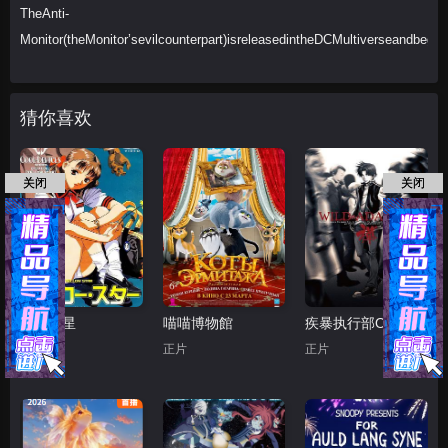
TheAnti-
Monitor(theMonitor’sevilcounterpart)isreleasedintheDCMultiverseandbegi
猜你喜欢
关闭
关闭
黄色之星
喵喵博物館
疾暴执行部OVA：禅
正片
正片
正片