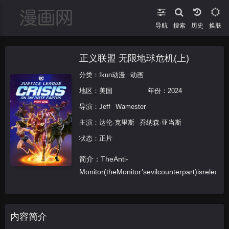
导航
搜索
换肤
正义联盟 无限地球危机(上)
分类：
Ikun动漫
动画
地区：
美国
年份：
2024
导演：
Jeff
Wamester
主演：
达伦·克里斯
乔纳森·亚当斯
状态：正片
简介：TheAnti-
Monitor(theMonitor’sevilcounterpart)isreleas
内容简介