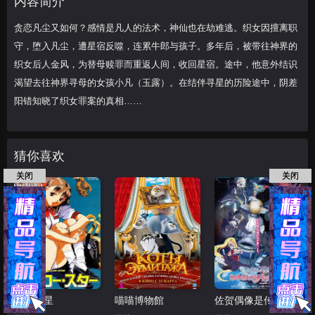
内容简介
结识渴望去往神界寻
贪恋凡尘又如何？感情是凡人的法术，神仙也在劫难逃。织女因擅离职
守，堕入凡尘，遭星宿反噬，连累牛郎与孩子。多年后，被带往神界的
织女后人金风，为替母赎罪而重返人间，收回星宿。途中，他意外结识
渴望去往神界寻母的女孩小凡（玉露）。在结伴寻星的历险途中，阴差
阳错知晓了织女罪案的真相……
猜你喜欢
关闭
关闭
黄色之星
喵喵博物館
佐贺偶像是传奇 梦想银河乐园