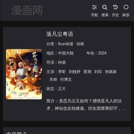
导航
搜索
换肤
落凡尘粤语
分类：
Ikun动漫
动画
地区：
中国大陆
年份：
2024
导演：
钟鼎
主演：
李昕
刘校妤
星潮
刘琮
孙路路
关帅
付博文
状态：正片
简介：贪恋凡尘又如何？感情是凡人的法
术，神仙也在劫难逃。织女因擅离职守，堕
入凡尘，遭星宿反噬，连累牛郎与孩子。多
年后，被带往神界的织女后人金风，为替母
赎罪而重返人间，收回星宿。途中，他意外