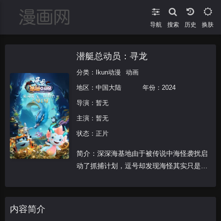
导航
搜索
换肤
潜艇总动员：寻龙
分类：
Ikun动漫
动画
地区：
中国大陆
年份：
2024
导演：
暂无
主演：
暂无
状态：正片
简介：深深海基地由于被传说中海怪袭扰启
动了抓捕计划，逗号却发现海怪其实只是一
只可爱的小龙，在逗号和小伙伴的不懈努力
下终于化解了海怪的误解，并让小龙和龙妈
妈重聚。
内容简介