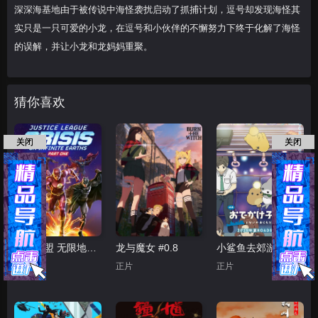
深深海基地由于被传说中海怪袭扰启动了抓捕计划，逗号却发现海怪其
实只是一只可爱的小龙，在逗号和小伙伴的不懈努力下终于化解了海怪
的误解，并让小龙和龙妈妈重聚。
猜你喜欢
关闭
关闭
正义联盟 无限地球危机(上)
龙与魔女 #0.8
小鲨鱼去郊游2025
正片
正片
正片