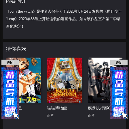
内容简介
《burn the witch》是作者久保带人于2020年8月24日发售的《周刊少年
Jump》2020年38号上开始连载的漫画作品。如今该作品宣布第二季动
画化决定！
猜你喜欢
关闭
关闭
黄色之星
喵喵博物館
疾暴执行部OVA：禅
正片
正片
正片