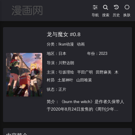
导航
搜索
换肤
龙与魔女 #0.8
分类：
Ikun动漫
动画
地区：
日本
年份：
2023
导演：
川野达朗
主演：
引坂理绘
平田广明
田野麻美
木
村昴
土屋神叶
山田唯菜
状态：正片
简介：《burn the witch》是作者久保带人
于2020年8月24日发售的《周刊少年
Jump》2020年38号上开始连载的漫画作
品。如今该作品宣布第二季动画化决定！